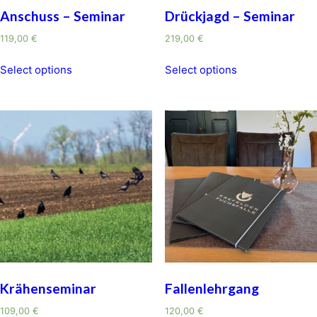
Anschuss – Seminar
Drückjagd – Seminar
119,00
€
219,00
€
Select options
Select options
Krähenseminar
Fallenlehrgang
109,00
€
120,00
€