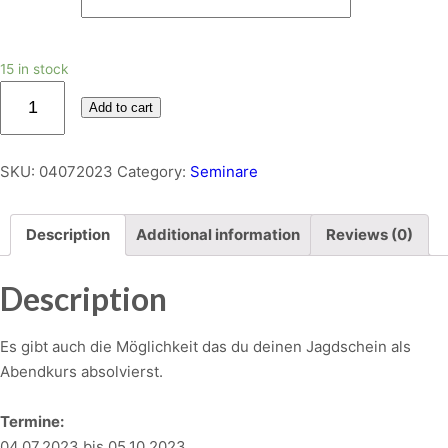
15 in stock
Jagdschein
Add to cart
22/23
–
Abendkurs
SKU:
04072023
Category:
Seminare
quantity
Description
Additional information
Reviews (0)
Description
Es gibt auch die Möglichkeit das du deinen Jagdschein als
Abendkurs absolvierst.
Termine:
04.07.2023 bis 05.10.2023